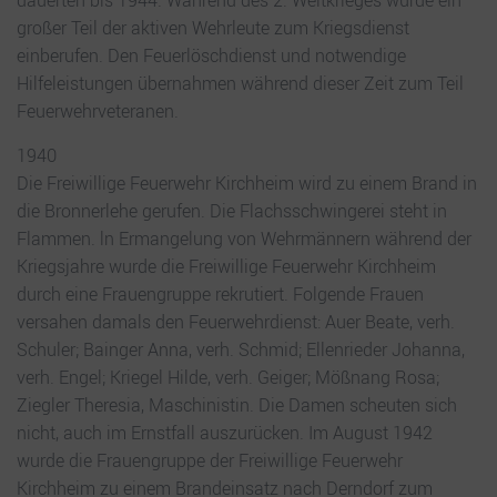
dauerten bis 1944. Während des 2. Weltkrieges wurde ein
großer Teil der aktiven Wehrleute zum Kriegsdienst
einberufen. Den Feuerlöschdienst und notwendige
Hilfeleistungen übernahmen während dieser Zeit zum Teil
Feuerwehrveteranen.
1940
Die Freiwillige Feuerwehr Kirchheim wird zu einem Brand in
die Bronnerlehe gerufen. Die Flachsschwingerei steht in
Flammen. ln Ermangelung von Wehrmännern während der
Kriegsjahre wurde die Freiwillige Feuerwehr Kirchheim
durch eine Frauengruppe rekrutiert. Folgende Frauen
versahen damals den Feuerwehrdienst: Auer Beate, verh.
Schuler; Bainger Anna, verh. Schmid; Ellenrieder Johanna,
verh. Engel; Kriegel Hilde, verh. Geiger; Mößnang Rosa;
Ziegler Theresia, Maschinistin. Die Damen scheuten sich
nicht, auch im Ernstfall auszurücken. Im August 1942
wurde die Frauengruppe der Freiwillige Feuerwehr
Kirchheim zu einem Brandeinsatz nach Derndorf zum