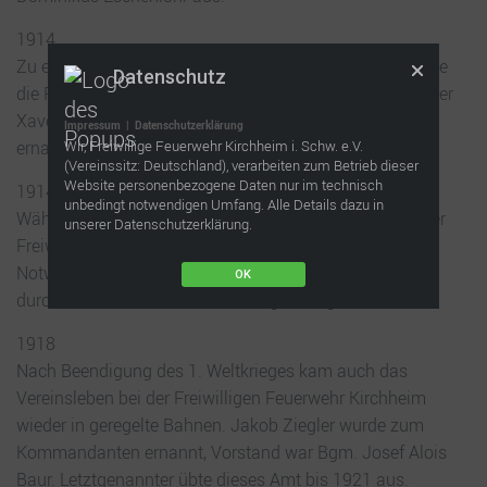
1914
Zu einem Löscheinsatz in der Feldbäck Wirtschaft wurde
Datenschutz
die Feuenwehr am 14.Oktober gerufen. Der Hafnermeister
Xaver Neubrand wurde wieder zum Kommandanten
Impressum
|
Datenschutzerklärung
ernannt.
Wir, Freiwillige Feuerwehr Kirchheim i. Schw. e.V.
(Vereinssitz: Deutschland), verarbeiten zum Betrieb dieser
Website personenbezogene Daten nur im technisch
1914-1918
unbedingt notwendigen Umfang. Alle Details dazu in
Während des 1. Weltkrieges ruhte die aktive Tätigkeit der
unserer Datenschutzerklärung.
Freiwilligen Feuerwehr Kirchheim nahezu gänzlich.
Notwendige Löscheinsätze oder Hilfeleistungen wurden
OK
durch die im Ort verbliebenen Bürger ausgeführt.
1918
Nach Beendigung des 1. Weltkrieges kam auch das
Vereinsleben bei der Freiwilligen Feuerwehr Kirchheim
wieder in geregelte Bahnen. Jakob Ziegler wurde zum
Kommandanten ernannt, Vorstand war Bgm. Josef Alois
Baur. Letztgenannter übte dieses Amt bis 1921 aus.