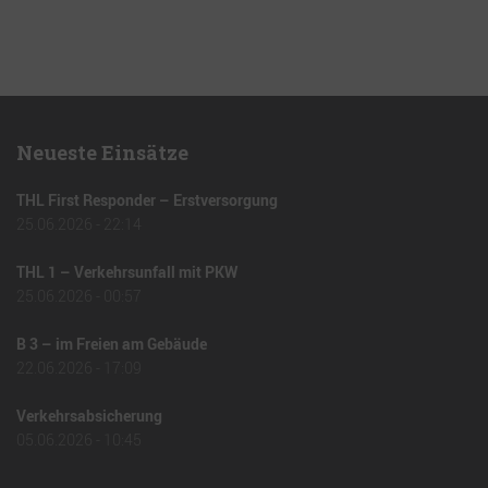
Neueste Einsätze
THL First Responder – Erstversorgung
25.06.2026 - 22:14
THL 1 – Verkehrsunfall mit PKW
25.06.2026 - 00:57
B 3 – im Freien am Gebäude
22.06.2026 - 17:09
Verkehrsabsicherung
05.06.2026 - 10:45