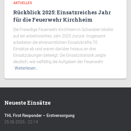
AKTUELLES
Rückblick 2025: Einsatzreiches Jahr
für die Feuerwehr Kirchheim
Die Freiwillige Feuerwehr Kirchheim in Schwaben blickte
auf ein arbeitsreiches Jahr 2025 zurück. Insgesamt
arbeiteten die ehrenamtlichen Einsatzkräfte 70
Einsätze ab und waren darüber hinaus an drei
Einsatzübungen beteiligt. Die Einsatzstatistik zeigte
deutlich, wie vielfältig die Aufgaben der Feuerwehr
Weiterlesen…
Neueste Einsätze
THL First Responder – Erstversorgung
25.06.2026 - 22:14