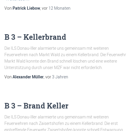
Von
Patrick Liebow
, vor
12 Monaten
B 3 – Kellerbrand
Die ILS Donau-Iller alarmierte uns gemeinsam mit weiteren
Feuerwehren nach Markt Wald zu einem Kellerbrand. Die Feuerwehr
Markt Wald konnte den Brand schnell löschen und eine weitere
Unterstützung durch unser MZF war nicht erforderlich.
Von
Alexander Müller
, vor
3 Jahren
B 3 – Brand Keller
Die ILS Donau-Iller alarmierte uns gemeinsam mit weiteren
Feuerwehren nach Zaisertshofen zu einem Kellerbrand. Die erst
eintreffende Feuerwehr Zaisertshofen konnte schnell Entwarnung