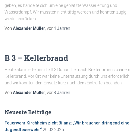
geben, es handelte sich um eine geplatzte Wasserleitung und
Wasserdampf. Wir mussten nicht tätig werden und konnten zügig
wieder einrücken.
Von
Alexander Müller
, vor
4 Jahren
B 3 – Kellerbrand
Heute alarmierte uns die ILS Donau Iller nach Breitenbrunn zu einem
Kellerbrand. Vor Ort war keine Unterstützung durch uns erforderlich
und wir konnten den Einsatz kurz nach dem Eintreffen beenden.
Von
Alexander Müller
, vor
8 Jahren
Neueste Beiträge
Feuerwehr Kirchheim zieht Bilanz: „Wir brauchen dringend eine
26.02.2026
Jugendfeuerwehr“