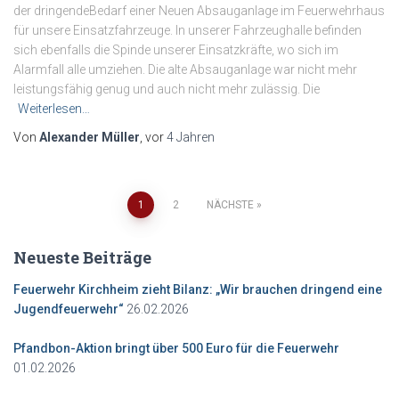
der dringendeBedarf einer Neuen Absauganlage im Feuerwehrhaus
für unsere Einsatzfahrzeuge. In unserer Fahrzeughalle befinden
sich ebenfalls die Spinde unserer Einsatzkräfte, wo sich im
Alarmfall alle umziehen. Die alte Absauganlage war nicht mehr
leistungsfähig genug und auch nicht mehr zulässig. Die
Weiterlesen…
Von
Alexander Müller
, vor
4 Jahren
Seitennummerierung
1
2
NÄCHSTE
der
Neueste Beiträge
Beiträge
Feuerwehr Kirchheim zieht Bilanz: „Wir brauchen dringend eine
Jugendfeuerwehr“
26.02.2026
Pfandbon-Aktion bringt über 500 Euro für die Feuerwehr
01.02.2026