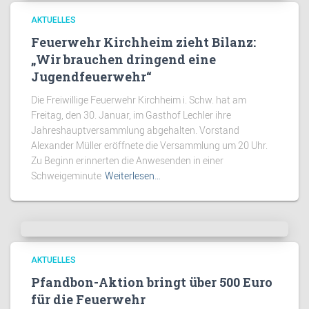
AKTUELLES
Feuerwehr Kirchheim zieht Bilanz:
„Wir brauchen dringend eine
Jugendfeuerwehr“
Die Freiwillige Feuerwehr Kirchheim i. Schw. hat am
Freitag, den 30. Januar, im Gasthof Lechler ihre
Jahreshauptversammlung abgehalten. Vorstand
Alexander Müller eröffnete die Versammlung um 20 Uhr.
Zu Beginn erinnerten die Anwesenden in einer
Schweigeminute
Weiterlesen…
AKTUELLES
Pfandbon-Aktion bringt über 500 Euro
für die Feuerwehr