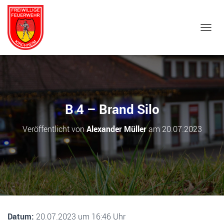
NAVIG
B 4 – Brand Silo
Veröffentlicht von
Alexander Müller
am
20.07.2023
Datum:
20.07.2023 um 16:46 Uhr