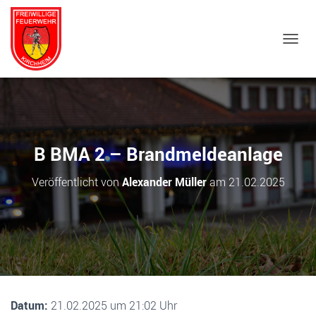
NAVIG
B BMA 2 – Brandmeldeanlage
Veröffentlicht von
Alexander Müller
am
21.02.2025
Datum:
21.02.2025 um 21:02 Uhr