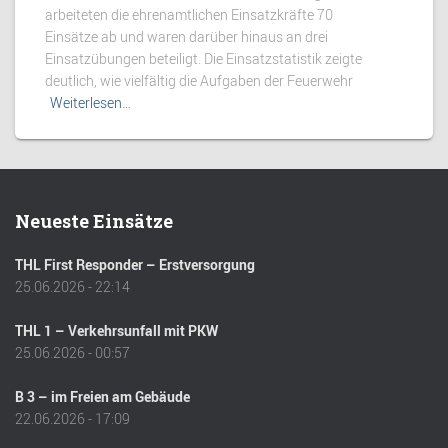
arbeiteten die ehrenamtlichen Einsatzkräfte 70
Einsätze ab und waren darüber hinaus an drei
Einsatzübungen beteiligt. Die Einsatzstatistik zeigte
deutlich, wie vielfältig die Aufgaben der Feuerwehr
Weiterlesen…
Neueste Einsätze
THL First Responder – Erstversorgung
25.06.2026 - 22:14
THL 1 – Verkehrsunfall mit PKW
25.06.2026 - 00:57
B 3 – im Freien am Gebäude
22.06.2026 - 17:09