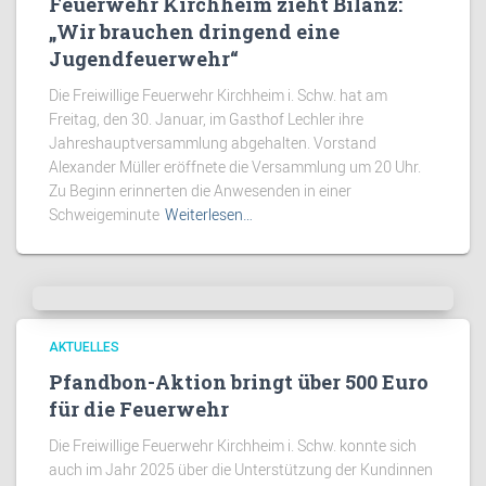
Feuerwehr Kirchheim zieht Bilanz:
„Wir brauchen dringend eine
Jugendfeuerwehr“
Die Freiwillige Feuerwehr Kirchheim i. Schw. hat am
Freitag, den 30. Januar, im Gasthof Lechler ihre
Jahreshauptversammlung abgehalten. Vorstand
Alexander Müller eröffnete die Versammlung um 20 Uhr.
Zu Beginn erinnerten die Anwesenden in einer
Schweigeminute
Weiterlesen…
AKTUELLES
Pfandbon-Aktion bringt über 500 Euro
für die Feuerwehr
Die Freiwillige Feuerwehr Kirchheim i. Schw. konnte sich
auch im Jahr 2025 über die Unterstützung der Kundinnen