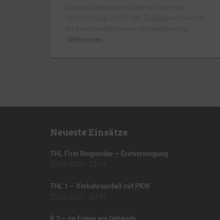
Vorstand Alexander Müller eröffnete die
Versammlung um 20 Uhr. Zu Beginn erinnerten
die Anwesenden in einer Schweigeminute
Weiterlesen…
Neueste Einsätze
THL First Responder – Erstversorgung
25.06.2026 - 22:14
THL 1 – Verkehrsunfall mit PKW
25.06.2026 - 00:57
B 3 – im Freien am Gebäude