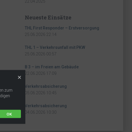
22.04.2025
Neueste Einsätze
THL First Responder – Erstversorgung
25.06.2026 22:14
THL 1 – Verkehrsunfall mit PKW
25.06.2026 00:57
B 3 – im Freien am Gebäude
22.06.2026 17:09
Verkehrsabsicherung
iten zum
05.06.2026 10:45
ndigen
Verkehrsabsicherung
04.06.2026 10:30
OK