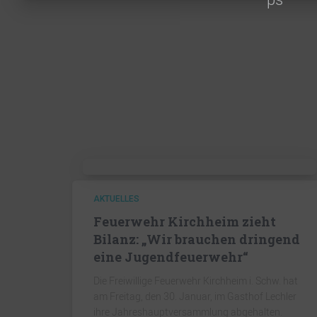
AKTUELLES
Feuerwehr Kirchheim zieht
Bilanz: „Wir brauchen dringend
eine Jugendfeuerwehr“
Die Freiwillige Feuerwehr Kirchheim i. Schw. hat
am Freitag, den 30. Januar, im Gasthof Lechler
ihre Jahreshauptversammlung abgehalten.