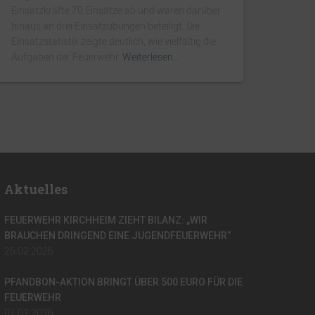
Einsatzkräfte 70 Einsätze ab und waren darüber
hinaus an drei Einsatzübungen beteiligt. Die
Einsatzstatistik zeigte deutlich, wie vielfältig die
Aufgaben der Feuerwehr
Weiterlesen…
Aktuelles
FEUERWEHR KIRCHHEIM ZIEHT BILANZ: „WIR
BRAUCHEN DRINGEND EINE JUGENDFEUERWEHR“
26.02.2026
PFANDBON-AKTION BRINGT ÜBER 500 EURO FÜR DIE
FEUERWEHR
01.02.2026