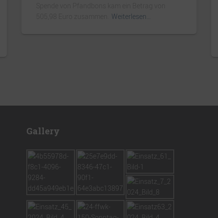
Spende von Pfandbons kam ein Betrag von
505,98 Euro zusammen.
Weiterlesen…
Gallery