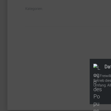
Kategorien:
Da
Wir, Freiwi
Betrieb di
Umfang. All