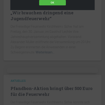
OK
Feuerwehr Kirchheim zieht Bilanz:
„Wir brauchen dringend eine
Jugendfeuerwehr“
Die Freiwillige Feuerwehr Kirchheim i. Schw. hat am
Freitag, den 30. Januar, im Gasthof Lechler ihre
Jahreshauptversammlung abgehalten. Vorstand
Alexander Müller eröffnete die Versammlung um 20 Uhr.
Zu Beginn erinnerten die Anwesenden in einer
Schweigeminute
Weiterlesen…
AKTUELLES
Pfandbon-Aktion bringt über 500 Euro
für die Feuerwehr
Die Freiwillige Feuerwehr Kirchheim i. Schw. konnte sich