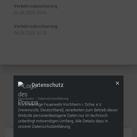
Verkehrsabsicherung
05.06.2026 10:45
Verkehrsabsicherung
04.06.2026 10:30
Datenschutz
Verwandte Beiträge
Impressum
|
Datenschutzerklärung
Wir, Freiwillige Feuerwehr Kirchheim i. Schw. e.V.
(Vereinssitz: Deutschland), verarbeiten zum Betrieb dieser
Website personenbezogene Daten nur im technisch
unbedingt notwendigen Umfang. Alle Details dazu in
unserer Datenschutzerklärung.
AKTUELLES