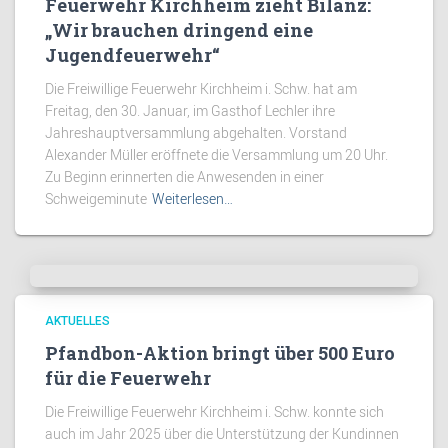
Feuerwehr Kirchheim zieht Bilanz:
„Wir brauchen dringend eine
Jugendfeuerwehr“
Die Freiwillige Feuerwehr Kirchheim i. Schw. hat am
Freitag, den 30. Januar, im Gasthof Lechler ihre
Jahreshauptversammlung abgehalten. Vorstand
Alexander Müller eröffnete die Versammlung um 20 Uhr.
Zu Beginn erinnerten die Anwesenden in einer
Schweigeminute
Weiterlesen…
AKTUELLES
Pfandbon-Aktion bringt über 500 Euro
für die Feuerwehr
Die Freiwillige Feuerwehr Kirchheim i. Schw. konnte sich
auch im Jahr 2025 über die Unterstützung der Kundinnen