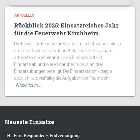
AKTUELLES
Rückblick 2025: Einsatzreiches Jahr
für die Feuerwehr Kirchheim
Die Freiwillige Feuerwehr Kirchheim in Schwaben blickte
auf ein arbeitsreiches Jahr 2025 zurück. Insgesamt
arbeiteten die ehrenamtlichen Einsatzkräfte 70
Einsätze ab und waren darüber hinaus an drei
Einsatzübungen beteiligt. Die Einsatzstatistik zeigte
deutlich, wie vielfältig die Aufgaben der Feuerwehr
Weiterlesen…
Neueste Einsätze
THL First Responder – Erstversorgung