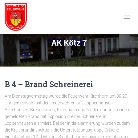
NAVIG
AK Kötz 7
B 4 – Brand Schreinerei
Am Dienstagvormittag wurde die Feuerwehr Kirchheim um 09:20
Uhr gemeinsam mit den Feuerwehren aus Loppenhausen,
Aletshausen, Breitenbrunn, Krumbach und Niederraunau zu einem
gemeldeten Brand mit Explosion in einer Schreinerei in
Loppenhausen alarmiert. Bei der Initialalarmierung wurden zudem
die Kreisbrandinspektion, die Unterstützungsgruppe Örtliche
Einsatzleitung (UG-ÖEL) aus Klosterbeuren sowie der Fachberater