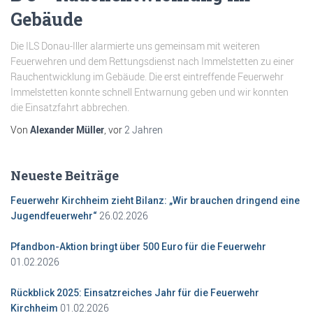
Gebäude
Die ILS Donau-Iller alarmierte uns gemeinsam mit weiteren
Feuerwehren und dem Rettungsdienst nach Immelstetten zu einer
Rauchentwicklung im Gebäude. Die erst eintreffende Feuerwehr
Immelstetten konnte schnell Entwarnung geben und wir konnten
die Einsatzfahrt abbrechen.
Von
Alexander Müller
, vor
2 Jahren
Neueste Beiträge
Feuerwehr Kirchheim zieht Bilanz: „Wir brauchen dringend eine
26.02.2026
Jugendfeuerwehr“
Pfandbon-Aktion bringt über 500 Euro für die Feuerwehr
01.02.2026
Rückblick 2025: Einsatzreiches Jahr für die Feuerwehr
01.02.2026
Kirchheim