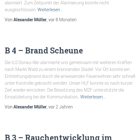
alarmiert. Zum Zeitpunkt der Alarmierung konnte nicht
ausgeschlossen
Weiterlesen…
Von
Alexander Müller
, vor
8 Monaten
B 4 – Brand Scheune
Die ILS Donau-Iller alarmierte uns gemeinsam mit weiteren Kräften
nach Markt Wald zu einem brennenden Stadel. Vor Ort konnte ein
Entstehungsbrand durch die anwesenden Feuerwehren sehr schnell
unter Kontrolle gebracht werden. Unser HLF konnte so nach kurzer
Zeit wieder einrücken. Die Besatzung des MZF unterstützte die
Einsatzleitung bei der Kommunikation,
Weiterlesen…
Von
Alexander Müller
, vor
2 Jahren
B 3 – Rauchentwicklung im