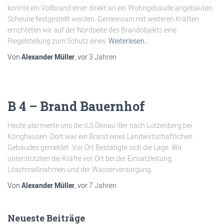
konnte ein Vollbrand einer direkt an ein Wohngebäude angebauten
Scheune festgestellt werden. Gemeinsam mit weiteren Kräften
errichteten wir auf der Nordseite des Brandobjekts eine
Riegelstellung zum Schutz eines
Weiterlesen…
Von
Alexander Müller
, vor
3 Jahren
B 4 – Brand Bauernhof
Heute alarmierte uns die ILS Donau Iller nach Lutzenberg bei
Könghausen. Dort war ein Brand eines Landwirtschaftlichen
Gebäudes gemeldet. Vor Ort Bestätigte sich die Lage. Wir
unterstützten die Kräfte vor Ort bei der Einsatzleitung,
Löschmaßnahmen und der Wasserversorgung.
Von
Alexander Müller
, vor
7 Jahren
Neueste Beiträge