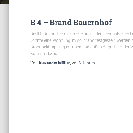
B 4 – Brand Bauernhof
Die ILS Donau-Iller alarmierte uns in den benachbarten
konnte eine Wohnung im Vollbrand festgestellt werden. 
Brandbekämpfung im innen und außen Angriff, bei der 
Kommunikation.
Von
Alexander Müller
, vor
6 Jahren