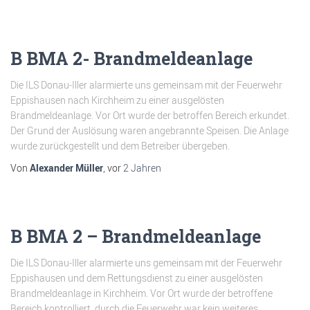
B BMA 2- Brandmeldeanlage
Die ILS Donau-Iller alarmierte uns gemeinsam mit der Feuerwehr
Eppishausen nach Kirchheim zu einer ausgelösten
Brandmeldeanlage. Vor Ort wurde der betroffen Bereich erkundet.
Der Grund der Auslösung waren angebrannte Speisen. Die Anlage
wurde zurückgestellt und dem Betreiber übergeben.
Von
Alexander Müller
, vor
2 Jahren
B BMA 2 – Brandmeldeanlage
Die ILS Donau-Iller alarmierte uns gemeinsam mit der Feuerwehr
Eppishausen und dem Rettungsdienst zu einer ausgelösten
Brandmeldeanlage in Kirchheim. Vor Ort wurde der betroffene
Bereich kontrolliert, durch die Feuerwehr war kein weiteres