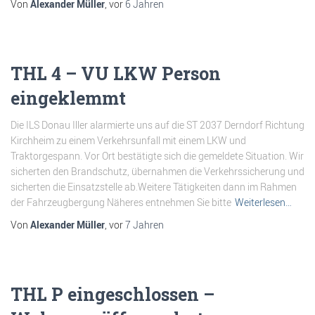
Von
Alexander Müller
, vor
6 Jahren
THL 4 – VU LKW Person
eingeklemmt
Die ILS Donau Iller alarmierte uns auf die ST 2037 Derndorf Richtung
Kirchheim zu einem Verkehrsunfall mit einem LKW und
Traktorgespann. Vor Ort bestätigte sich die gemeldete Situation. Wir
sicherten den Brandschutz, übernahmen die Verkehrssicherung und
sicherten die Einsatzstelle ab.Weitere Tätigkeiten dann im Rahmen
der Fahrzeugbergung Näheres entnehmen Sie bitte
Weiterlesen…
Von
Alexander Müller
, vor
7 Jahren
THL P eingeschlossen –