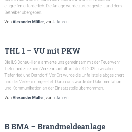
eingreifen erforderlich. Die Anlage wurde zurück gestellt und dem
Betreiber übergeben.
Von
Alexander Müller
, vor
4 Jahren
THL 1 – VU mit PKW
Die ILS Donau-Iller alarmierte uns gemeinsam mit der Feuerwehr
Tiefenried zu einem Verkehrsunfall auf der ST 2025 zwischen
Tiefenried und Derndorf. Vor Ort wurde die Unfallstelle abgesichert
und der Verkehr umgeleitet. Durch uns wurde die Dokumentation
und Kommunikation an der Einsatzstelle übernommen.
Von
Alexander Müller
, vor
5 Jahren
B BMA – Brandmeldeanlage