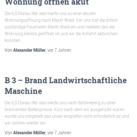
Wohnung öffnen akut
Die ILS Donau Iller alarmierte uns zu einer akuten
Wohnungsöffnung nach Markt Wald. Vor uns traf die örtlich
zuständige Feuerwehr Markt Wald ein und meldete das die
Wohnung bereits geöffnet ist und wir die Anfahrt abbrechen
konnten.
Von
Alexander Müller
, vor
7 Jahren
B 3 – Brand Landwirtschaftliche
Maschine
Die ILS Donau Iller alarmierte uns nach Schöneberg zu einer
brennenden Ballenpresse. Kurz nach dem wir ausgerückt waren
wurde uns mitgeteilt das unser eingreifen nicht erforderlich ist und
wir rückten wieder ein.
Von
Alexander Müller
, vor
7 Jahren