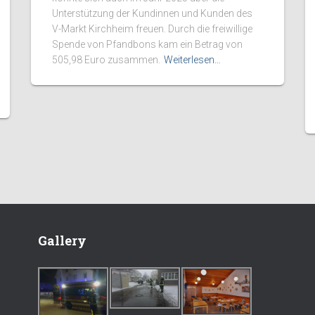
Unterstützung der Kundinnen und Kunden des
V-Markt Kirchheim freuen. Durch die freiwillige
Spende von Pfandbons kam ein Betrag von
505,98 Euro zusammen.
Weiterlesen…
Gallery