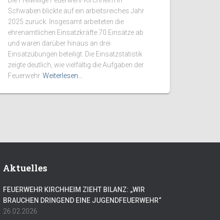
Die Freiwillige Feuerwehr Kirchheim in
Schwaben blickte auf ein arbeitsreiches Jahr
2025 zurück. Insgesamt arbeiteten die
ehrenamtlichen Einsatzkräfte 70 Einsätze ab
und waren darüber hinaus an drei
Einsatzübungen beteiligt. Die Einsatzstatistik
zeigte deutlich, wie vielfältig die Aufgaben der
Feuerwehr
Weiterlesen…
Aktuelles
FEUERWEHR KIRCHHEIM ZIEHT BILANZ: „WIR
BRAUCHEN DRINGEND EINE JUGENDFEUERWEHR“
26.02.2026