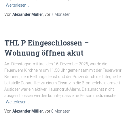
Weiterlesen…
Von
Alexander Müller
, vor
7 Monaten
THL P Eingeschlossen –
Wohnung öffnen akut
Am Dienstagvormittag, den 16. Dezember 2025, wurde die
Feuerwehr Kirchheim um 11:50 Uhr gemeinsam mit der Feuerwehr
Bronnen, dem Rettungsdienst und der Polizei durch die Integrierte
Leitstelle Donau-Iller zu einem Einsatz in die Bronnerlehe alarmiert.
Auslöser war ein aktiver Hausnotruf-Alarm. Da zunächst nicht
ausgeschlossen werden konnte, dass eine Person medizinische
Weiterlesen…
Von
Alexander Müller
, vor
8 Monaten