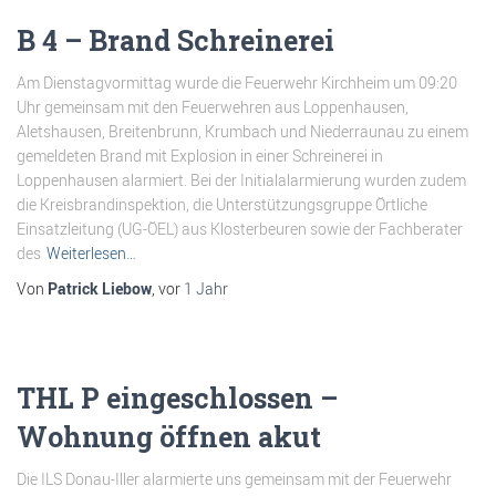
B 4 – Brand Schreinerei
Am Dienstagvormittag wurde die Feuerwehr Kirchheim um 09:20
Uhr gemeinsam mit den Feuerwehren aus Loppenhausen,
Aletshausen, Breitenbrunn, Krumbach und Niederraunau zu einem
gemeldeten Brand mit Explosion in einer Schreinerei in
Loppenhausen alarmiert. Bei der Initialalarmierung wurden zudem
die Kreisbrandinspektion, die Unterstützungsgruppe Örtliche
Einsatzleitung (UG-ÖEL) aus Klosterbeuren sowie der Fachberater
des
Weiterlesen…
Von
Patrick Liebow
, vor
1 Jahr
THL P eingeschlossen –
Wohnung öffnen akut
Die ILS Donau-Iller alarmierte uns gemeinsam mit der Feuerwehr