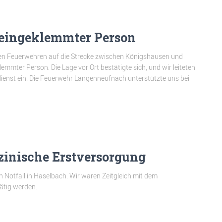
 eingeklemmter Person
eren Feuerwehren auf die Strecke zwischen Königshausen und
mmter Person. Die Lage vor Ort bestätigte sich, und wir leiteten
ienst ein. Die Feuerwehr Langenneufnach unterstützte uns bei
zinische Erstversorgung
n Notfall in Haselbach. Wir waren Zeitgleich mit dem
ätig werden.