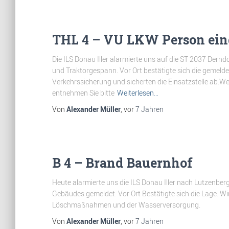
THL 4 – VU LKW Person ei
Die ILS Donau Iller alarmierte uns auf die ST 2037 Dern
und Traktorgespann. Vor Ort bestätigte sich die gemeld
Verkehrssicherung und sicherten die Einsatzstelle ab.
entnehmen Sie bitte
Weiterlesen…
Von
Alexander Müller
, vor
7 Jahren
B 4 – Brand Bauernhof
Heute alarmierte uns die ILS Donau Iller nach Lutzenber
Gebäudes gemeldet. Vor Ort Bestätigte sich die Lage. Wir 
Löschmaßnahmen und der Wasserversorgung.
Von
Alexander Müller
, vor
7 Jahren