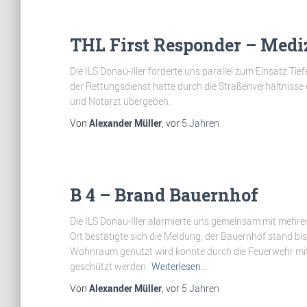
THL First Responder – Medi
Die ILS Donau-Iller forderte uns parallel zum Einsatz Ti
der Rettungsdienst hatte durch die Straßenverhältnisse
und Notarzt übergeben.
Von
Alexander Müller
, vor
5 Jahren
B 4 – Brand Bauernhof
Die ILS Donau-Iller alarmierte uns gemeinsam mit meh
Ort bestätigte sich die Meldung, der Bauernhof stand bi
Wohnraum genutzt wird konnte durch die Feuerwehr mitt
geschützt werden.
Weiterlesen…
Von
Alexander Müller
, vor
5 Jahren