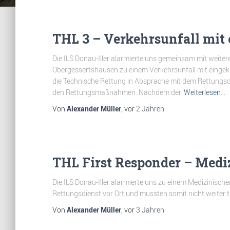
THL 3 – Verkehrsunfall mit
Die ILS Donau-Iller alarmierte uns gemeinsam mit weit
Obergessertshausen zu einem Verkehrsunfall mit eingekle
die Technische Rettung in Absprache mit dem Rettungsd
den Rettungsmaßnahmen. Nachdem der
Weiterlesen…
Von
Alexander Müller
, vor
2 Jahren
THL First Responder – Medi
Die ILS Donau-Iller alarmierte uns zu einem Medizinische
Rettungsdienst vor Ort und mussten somit nicht weiter t
Von
Alexander Müller
, vor
3 Jahren