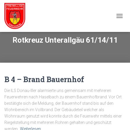
NAVIG
Rotkreuz Unterallgäu 61/14/11
B 4 – Brand Bauernhof
Die ILS Donau-Iller alarmierte uns gemeinsam mit mehreren
Feuerwehren nach Haselbach zu einem Bauernhofbrand. Vor Ort
bestätigte sich die Meldung, der Bauernhof stand bis auf den
Wohnbereich im Vollbrand. Der Gebäudeteil welcher als
Wohnraum genutzt wird konnte durch die Feuerwehr mittels einer
Riegelstellung mit mehreren Rohren gehalten und geschützt
werden.
Weiterlesen…