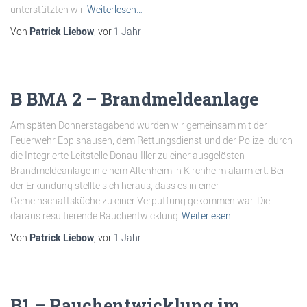
unterstützten wir
Weiterlesen…
Von
Patrick Liebow
, vor
1 Jahr
B BMA 2 – Brandmeldeanlage
Am späten Donnerstagabend wurden wir gemeinsam mit der
Feuerwehr Eppishausen, dem Rettungsdienst und der Polizei durch
die Integrierte Leitstelle Donau-Iller zu einer ausgelösten
Brandmeldeanlage in einem Altenheim in Kirchheim alarmiert. Bei
der Erkundung stellte sich heraus, dass es in einer
Gemeinschaftsküche zu einer Verpuffung gekommen war. Die
daraus resultierende Rauchentwicklung
Weiterlesen…
Von
Patrick Liebow
, vor
1 Jahr
B1 – Rauchentwicklung im