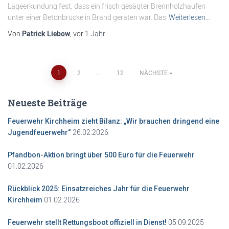
Lageerkundung fest, dass ein frisch gesägter Brennholzhaufen
unter einer Betonbrücke in Brand geraten war. Das
Weiterlesen…
Von
Patrick Liebow
, vor
1 Jahr
Seitennummerierung
1
2
…
12
NÄCHSTE
der
Neueste Beiträge
Beiträge
Feuerwehr Kirchheim zieht Bilanz: „Wir brauchen dringend eine
26.02.2026
Jugendfeuerwehr“
Pfandbon-Aktion bringt über 500 Euro für die Feuerwehr
01.02.2026
Rückblick 2025: Einsatzreiches Jahr für die Feuerwehr
01.02.2026
Kirchheim
05.09.2025
Feuerwehr stellt Rettungsboot offiziell in Dienst!