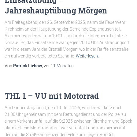
Jahreshauptübung Mörgen
Am Freitagabend, den 26. September 2025, nahm die Feuerwehr
Kirchheim an der Hauptübung der Gemeinde Eppishausen teil.
Alarmiert wurden wir um 19:01 Uhr durch die Integrierte Leitstelle
Donau-Iller, das Einsatzende war gegen 20:10 Uhr. Austragungsort
war in diesem Jahr der Ortsteil Mörgen, wo in der Raiffeisenstraße
ein aufwendig vorbereitetes Szenario
Weiterlesen…
Von
Patrick Liebow
, vor
11 Monaten
THL 1 – VU mit Motorrad
Am Donnerstagabend, den 10. Juli 2025, wurden wir kurz nach
21:00 Uhr gemeinsam mit dem Rettungsdienst und der Polizei zu
einem Verkehrsunfall auf die St2025 zwischen Kirchheim und Spöck
alarmiert. Ein Motorradfahrer war verunfallt und kam hierbei auf
dem an die Straße angrenzenden Feld zum Liegen. Vor Ort