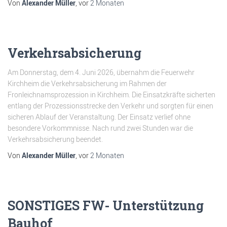
Von
Alexander Müller
, vor
2 Monaten
Verkehrsabsicherung
Am Donnerstag, dem 4. Juni 2026, übernahm die Feuerwehr
Kirchheim die Verkehrsabsicherung im Rahmen der
Fronleichnamsprozession in Kirchheim. Die Einsatzkräfte sicherten
entlang der Prozessionsstrecke den Verkehr und sorgten für einen
sicheren Ablauf der Veranstaltung. Der Einsatz verlief ohne
besondere Vorkommnisse. Nach rund zwei Stunden war die
Verkehrsabsicherung beendet.
Von
Alexander Müller
, vor
2 Monaten
SONSTIGES FW- Unterstützung
Bauhof