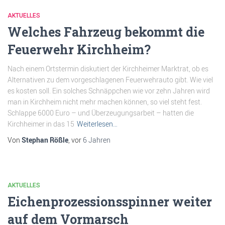
AKTUELLES
Welches Fahrzeug bekommt die
Feuerwehr Kirchheim?
Nach einem Ortstermin diskutiert der Kirchheimer Marktrat, ob es
Alternativen zu dem vorgeschlagenen Feuerwehrauto gibt. Wie viel
es kosten soll. Ein solches Schnäppchen wie vor zehn Jahren wird
man in Kirchheim nicht mehr machen können, so viel steht fest.
Schlappe 6000 Euro – und Überzeugungsarbeit – hatten die
Kirchheimer in das 15
Weiterlesen…
Von
Stephan Rößle
, vor
6 Jahren
AKTUELLES
Eichenprozessionsspinner weiter
auf dem Vormarsch