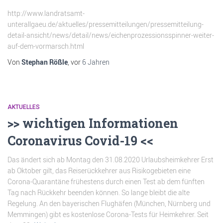
http://www.landratsamt-
unterallgaeu.de/aktuelles/pressemitteilungen/pressemitteilung-
detail-ansicht/news/detail/news/eichenprozessionsspinner-weiter-
auf-dem-vormarsch.html
Von
Stephan Rößle
, vor
6 Jahren
AKTUELLES
>> wichtigen Informationen
Coronavirus Covid-19 <<
Das ändert sich ab Montag den 31.08.2020 Urlaubsheimkehrer Erst
ab Oktober gilt, das Reiserückkehrer aus Risikogebieten eine
Corona-Quarantäne frühestens durch einen Test ab dem fünften
Tag nach Rückkehr beenden können. So lange bleibt die alte
Regelung. An den bayerischen Flughäfen (München, Nürnberg und
Memmingen) gibt es kostenlose Corona-Tests für Heimkehrer. Seit