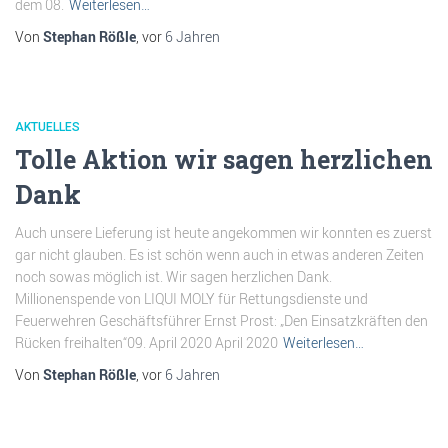
dem 08.
Weiterlesen…
Von
Stephan Rößle
, vor
6 Jahren
AKTUELLES
Tolle Aktion wir sagen herzlichen
Dank
Auch unsere Lieferung ist heute angekommen wir konnten es zuerst
gar nicht glauben. Es ist schön wenn auch in etwas anderen Zeiten
noch sowas möglich ist. Wir sagen herzlichen Dank.
Millionenspende von LIQUI MOLY für Rettungsdienste und
Feuerwehren Geschäftsführer Ernst Prost: „Den Einsatzkräften den
Rücken freihalten“09. April 2020 April 2020
Weiterlesen…
Von
Stephan Rößle
, vor
6 Jahren