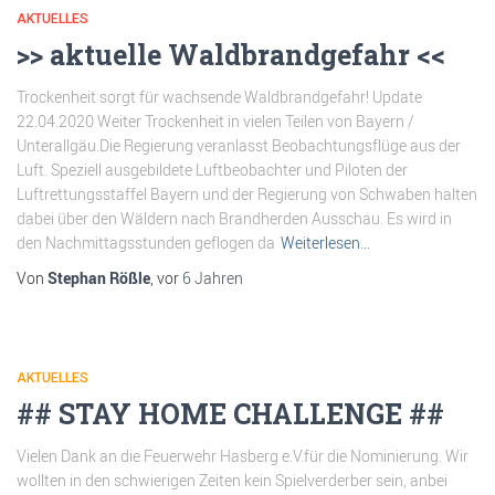
AKTUELLES
>> aktuelle Waldbrandgefahr <<
Trockenheit sorgt für wachsende Waldbrandgefahr! Update
22.04.2020 Weiter Trockenheit in vielen Teilen von Bayern /
Unterallgäu.Die Regierung veranlasst Beobachtungsflüge aus der
Luft. Speziell ausgebildete Luftbeobachter und Piloten der
Luftrettungsstaffel Bayern und der Regierung von Schwaben halten
dabei über den Wäldern nach Brandherden Ausschau. Es wird in
den Nachmittagsstunden geflogen da
Weiterlesen…
Von
Stephan Rößle
, vor
6 Jahren
AKTUELLES
## STAY HOME CHALLENGE ##
Vielen Dank an die Feuerwehr Hasberg e.V.für die Nominierung. Wir
wollten in den schwierigen Zeiten kein Spielverderber sein, anbei