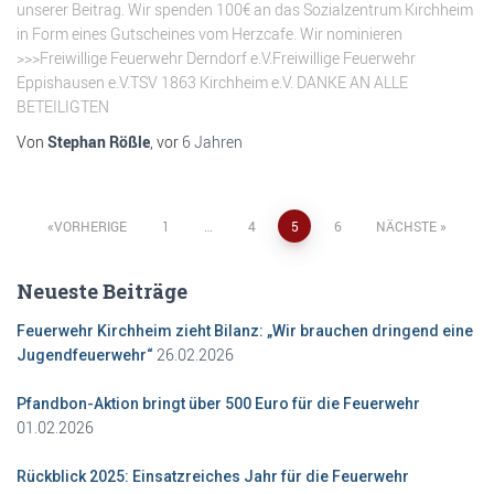
unserer Beitrag. Wir spenden 100€ an das Sozialzentrum Kirchheim
in Form eines Gutscheines vom Herzcafe. Wir nominieren
>>>Freiwillige Feuerwehr Derndorf e.V.Freiwillige Feuerwehr
Eppishausen e.V.TSV 1863 Kirchheim e.V. DANKE AN ALLE
BETEILIGTEN
Von
Stephan Rößle
, vor
6 Jahren
Seitennummerierung
VORHERIGE
1
…
4
5
6
NÄCHSTE
der
Neueste Beiträge
Beiträge
Feuerwehr Kirchheim zieht Bilanz: „Wir brauchen dringend eine
26.02.2026
Jugendfeuerwehr“
Pfandbon-Aktion bringt über 500 Euro für die Feuerwehr
01.02.2026
Rückblick 2025: Einsatzreiches Jahr für die Feuerwehr