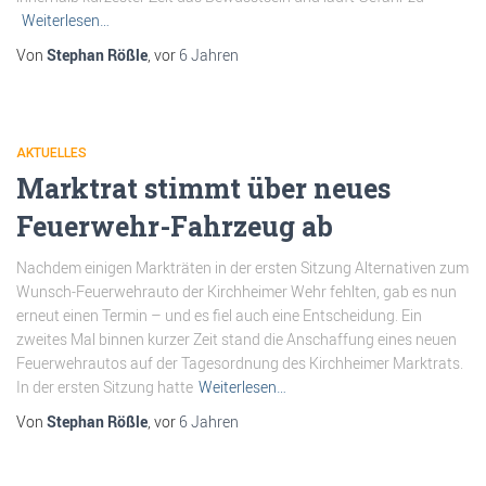
Weiterlesen…
Von
Stephan Rößle
, vor
6 Jahren
AKTUELLES
Marktrat stimmt über neues
Feuerwehr-Fahrzeug ab
Nachdem einigen Markträten in der ersten Sitzung Alternativen zum
Wunsch-Feuerwehrauto der Kirchheimer Wehr fehlten, gab es nun
erneut einen Termin – und es fiel auch eine Entscheidung. Ein
zweites Mal binnen kurzer Zeit stand die Anschaffung eines neuen
Feuerwehrautos auf der Tagesordnung des Kirchheimer Marktrats.
In der ersten Sitzung hatte
Weiterlesen…
Von
Stephan Rößle
, vor
6 Jahren