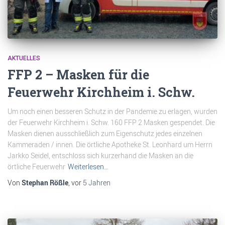
AKTUELLES
FFP 2 – Masken für die
Feuerwehr Kirchheim i. Schw.
Um noch einen besseren Schutz in der Pandemie zu erlagen, wurden
der Feuerwehr Kirchheim i. Schw. 160 FFP 2 Masken gespendet. Die
Masken dienen ausschließlich zum Eigenschutz jedes einzelnen
Kammeraden / innen. Die örtliche Apotheke St. Leonhard um Herrn
Jarkko Seidel, entschloss sich kurzerhand die Masken an die
örtliche Feuerwehr
Weiterlesen…
Von
Stephan Rößle
, vor
5 Jahren