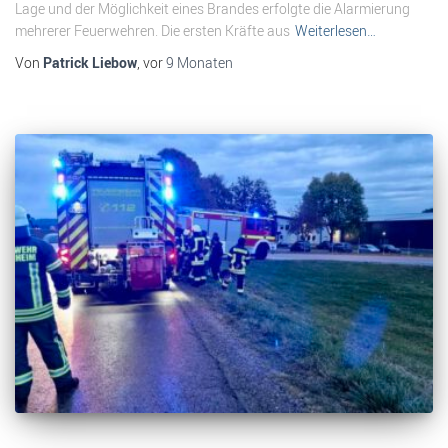
Lage und der Möglichkeit eines Brandes erfolgte die Alarmierung
mehrerer Feuerwehren. Die ersten Kräfte aus
Weiterlesen…
Von
Patrick Liebow
, vor
9 Monaten