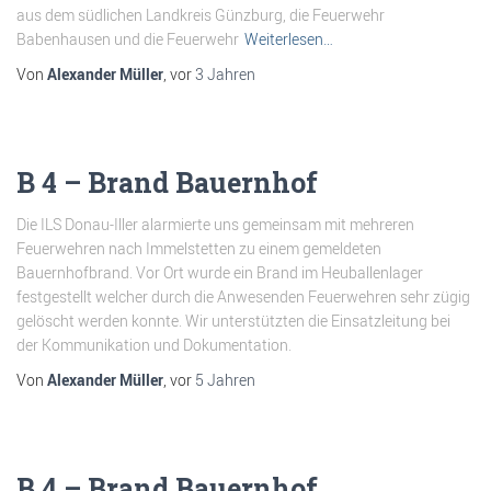
aus dem südlichen Landkreis Günzburg, die Feuerwehr
Babenhausen und die Feuerwehr
Weiterlesen…
Von
Alexander Müller
, vor
3 Jahren
B 4 – Brand Bauernhof
Die ILS Donau-Iller alarmierte uns gemeinsam mit mehreren
Feuerwehren nach Immelstetten zu einem gemeldeten
Bauernhofbrand. Vor Ort wurde ein Brand im Heuballenlager
festgestellt welcher durch die Anwesenden Feuerwehren sehr zügig
gelöscht werden konnte. Wir unterstützten die Einsatzleitung bei
der Kommunikation und Dokumentation.
Von
Alexander Müller
, vor
5 Jahren
B 4 – Brand Bauernhof